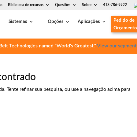
so
Biblioteca de recursos
Questões
Sobre
413-786-9922
Pedido de
Sistemas
Opções
Aplicações
Orçamento
Belt Technologies named "World's Greatest."
View our segment
contrado
da. Tente refinar sua pesquisa, ou use a navegação acima para