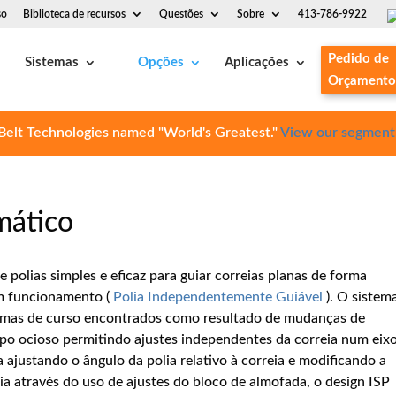
so
Biblioteca de recursos
Questões
Sobre
413-786-9922
Pedido de
Sistemas
Opções
Aplicações
Orçamento
Belt Technologies named "World's Greatest."
View our segment
mático
polias simples e eficaz para guiar correias planas de forma
em funcionamento (
Polia Independentemente Guiável
). O sistem
emas de curso encontrados como resultado de mudanças de
o ocioso permitindo ajustes independentes da correia num eix
 ajustando o ângulo da polia relativo à correia e modificando a
lia através do uso de ajustes do bloco de almofada, o design ISP