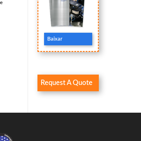
de
Baixar
Request A Quote